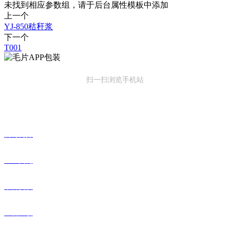
未找到相应参数组，请于后台属性模板中添加
上一个
YJ-850秸秆浆
下一个
T001
扫一扫浏览手机站
关于毛片APP
公司简介
企业文化
荣誉资质
厂容厂貌