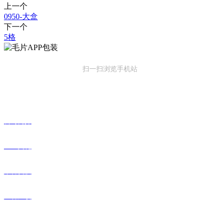
上一个
0950-大盒
下一个
5格
扫一扫浏览手机站
关于毛片APP
公司简介
企业文化
荣誉资质
厂容厂貌