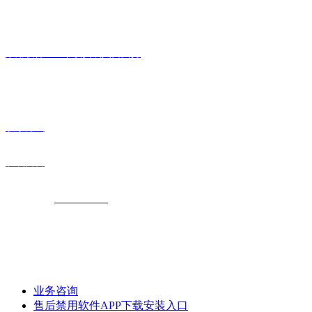
客户禁用软件APP下载安装入口
禁用软件APP下载安装入口支持
联系毛片APP
联系方式
在线留言
加盟电话：
18954483118
地址：中国 山东 高唐县 经济开发区
业务咨询
售后禁用软件APP下载安装入口